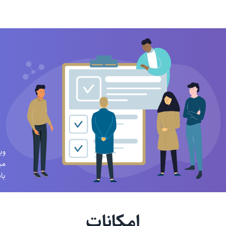
در
وب
می
با
امکانات